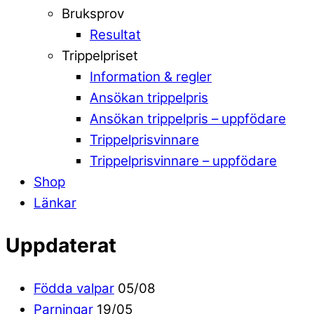
Bruksprov
Resultat
Trippelpriset
Information & regler
Ansökan trippelpris
Ansökan trippelpris – uppfödare
Trippelprisvinnare
Trippelprisvinnare – uppfödare
Shop
Länkar
Uppdaterat
Födda valpar
05/08
Parningar
19/05