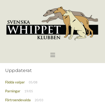
Skip
to
content
Menu
Uppdaterat
Födda valpar
05/08
Parningar
19/05
Förtroendevalda
20/03