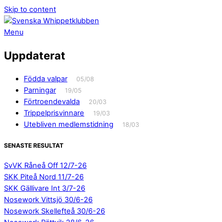
Skip to content
Menu
Uppdaterat
Födda valpar
05/08
Parningar
19/05
Förtroendevalda
20/03
Trippelprisvinnare
19/03
Utebliven medlemstidning
18/03
SENASTE RESULTAT
SvVK Råneå Off 12/7-26
SKK Piteå Nord 11/7-26
SKK Gällivare Int 3/7-26
Nosework Vittsjö 30/6-26
Nosework Skellefteå 30/6-26