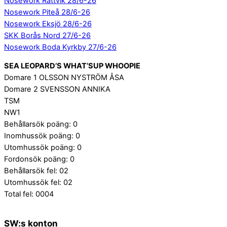
Nosework Rättvik 28/6-26
Nosework Piteå 28/6-26
Nosework Eksjö 28/6-26
SKK Borås Nord 27/6-26
Nosework Boda Kyrkby 27/6-26
SEA LEOPARD’S WHAT’SUP WHOOPIE
Domare 1 OLSSON NYSTRÖM ÅSA
Domare 2 SVENSSON ANNIKA
TSM
NW1
Behållarsök poäng: 0
Inomhussök poäng: 0
Utomhussök poäng: 0
Fordonsök poäng: 0
Behållarsök fel: 02
Utomhussök fel: 02
Total fel: 0004
SW:s konton