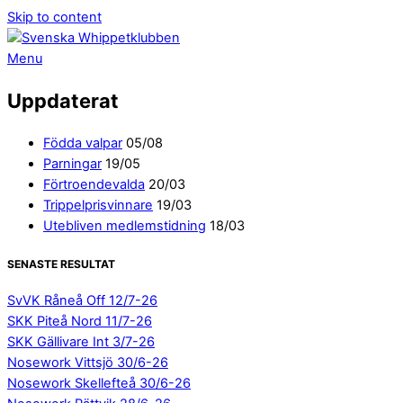
Skip to content
Menu
Uppdaterat
Födda valpar
05/08
Parningar
19/05
Förtroendevalda
20/03
Trippelprisvinnare
19/03
Utebliven medlemstidning
18/03
SENASTE RESULTAT
SvVK Råneå Off 12/7-26
SKK Piteå Nord 11/7-26
SKK Gällivare Int 3/7-26
Nosework Vittsjö 30/6-26
Nosework Skellefteå 30/6-26