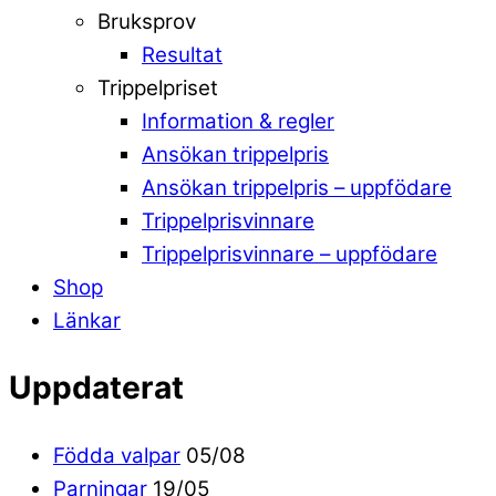
Bruksprov
Resultat
Trippelpriset
Information & regler
Ansökan trippelpris
Ansökan trippelpris – uppfödare
Trippelprisvinnare
Trippelprisvinnare – uppfödare
Shop
Länkar
Uppdaterat
Födda valpar
05/08
Parningar
19/05