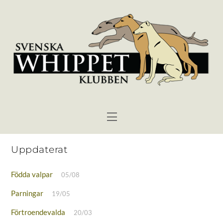
Skip
to
content
Menu
Uppdaterat
Födda valpar
05/08
Parningar
19/05
Förtroendevalda
20/03