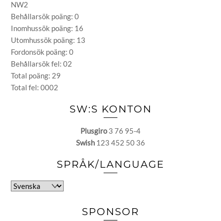
NW2
Behållarsök poäng: 0
Inomhussök poäng: 16
Utomhussök poäng: 13
Fordonsök poäng: 0
Behållarsök fel: 02
Total poäng: 29
Total fel: 0002
SW:S KONTON
Plusgiro
3 76 95-4
Swish
123 452 50 36
SPRÅK/LANGUAGE
Välj
ett
språk
SPONSOR