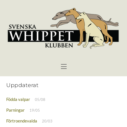
Skip
to
content
Menu
Uppdaterat
Födda valpar
05/08
Parningar
19/05
Förtroendevalda
20/03