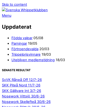
Skip to content
Menu
Uppdaterat
Födda valpar
05/08
Parningar
19/05
Förtroendevalda
20/03
Trippelprisvinnare
19/03
Utebliven medlemstidning
18/03
SENASTE RESULTAT
SvVK Råneå Off 12/7-26
SKK Piteå Nord 11/7-26
SKK Gällivare Int 3/7-26
Nosework Vittsjö 30/6-26
Nosework Skellefteå 30/6-26