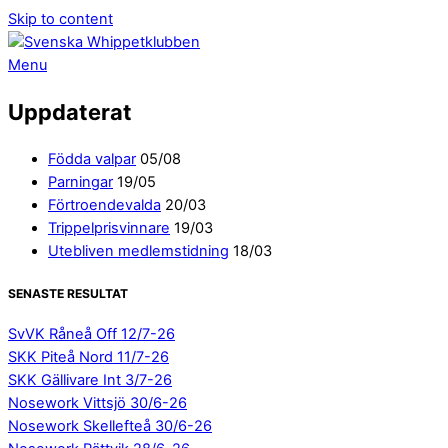
Skip to content
Menu
Uppdaterat
Födda valpar
05/08
Parningar
19/05
Förtroendevalda
20/03
Trippelprisvinnare
19/03
Utebliven medlemstidning
18/03
SENASTE RESULTAT
SvVK Råneå Off 12/7-26
SKK Piteå Nord 11/7-26
SKK Gällivare Int 3/7-26
Nosework Vittsjö 30/6-26
Nosework Skellefteå 30/6-26