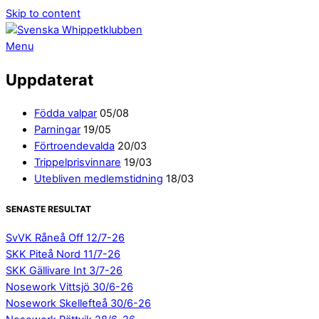
Skip to content
Menu
Uppdaterat
Födda valpar
05/08
Parningar
19/05
Förtroendevalda
20/03
Trippelprisvinnare
19/03
Utebliven medlemstidning
18/03
SENASTE RESULTAT
SvVK Råneå Off 12/7-26
SKK Piteå Nord 11/7-26
SKK Gällivare Int 3/7-26
Nosework Vittsjö 30/6-26
Nosework Skellefteå 30/6-26