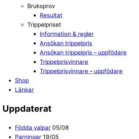
Bruksprov
Resultat
Trippelpriset
Information & regler
Ansökan trippelpris
Ansökan trippelpris – uppfödare
Trippelprisvinnare
Trippelprisvinnare – uppfödare
Shop
Länkar
Uppdaterat
Födda valpar
05/08
Parningar
19/05