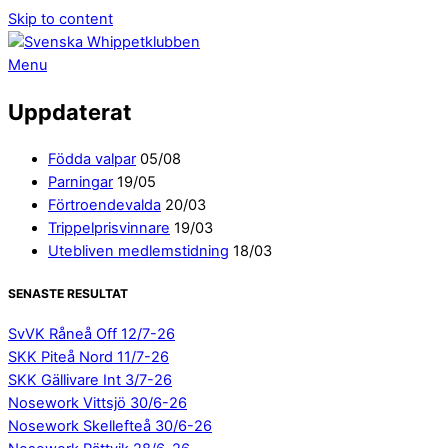
Skip to content
Menu
Uppdaterat
Födda valpar
05/08
Parningar
19/05
Förtroendevalda
20/03
Trippelprisvinnare
19/03
Utebliven medlemstidning
18/03
SENASTE RESULTAT
SvVK Råneå Off 12/7-26
SKK Piteå Nord 11/7-26
SKK Gällivare Int 3/7-26
Nosework Vittsjö 30/6-26
Nosework Skellefteå 30/6-26