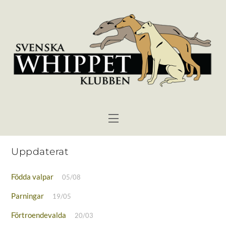
Skip
to
content
Menu
Uppdaterat
Födda valpar
05/08
Parningar
19/05
Förtroendevalda
20/03