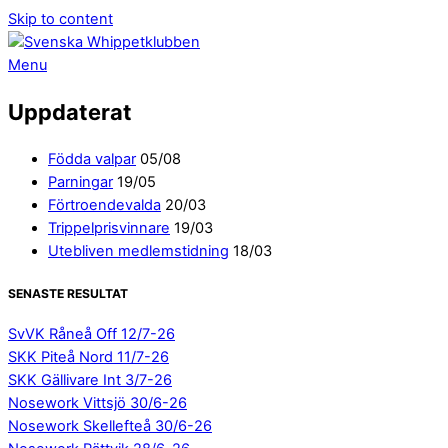
Skip to content
Menu
Uppdaterat
Födda valpar
05/08
Parningar
19/05
Förtroendevalda
20/03
Trippelprisvinnare
19/03
Utebliven medlemstidning
18/03
SENASTE RESULTAT
SvVK Råneå Off 12/7-26
SKK Piteå Nord 11/7-26
SKK Gällivare Int 3/7-26
Nosework Vittsjö 30/6-26
Nosework Skellefteå 30/6-26