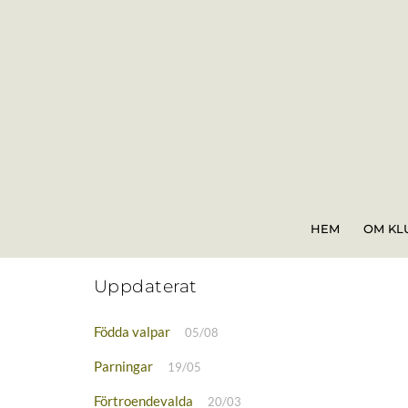
Skip
to
content
HEM
OM KL
Uppdaterat
Födda valpar
05/08
Parningar
19/05
Förtroendevalda
20/03