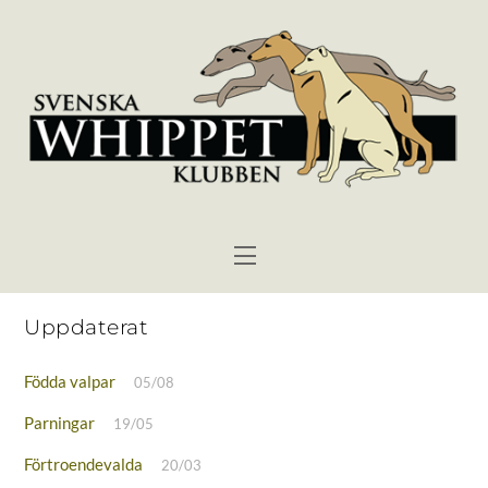
Skip
to
content
Menu
Uppdaterat
Födda valpar
05/08
Parningar
19/05
Förtroendevalda
20/03