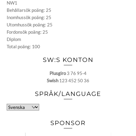
NW1
Behållarsök poäng: 25
Inomhussök poäng: 25
Utomhussök poäng: 25
Fordonsök poäng: 25
Diplom
Total poäng: 100
SW:S KONTON
Plusgiro
3 76 95-4
Swish
123 452 50 36
SPRÅK/LANGUAGE
Välj
ett
språk
SPONSOR