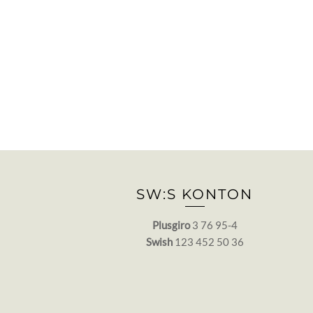
SW:S KONTON
Plusgiro
3 76 95-4
Swish
123 452 50 36