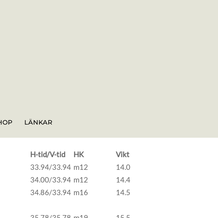
HOP
LÄNKAR
H-tid/V-tid
HK
Vikt
33.94/33.94
m12
14.0
34.00/33.94
m12
14.4
34.86/33.94
m16
14.5
35.78/35.78
m19
15.5