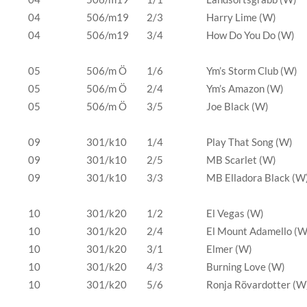
04
506/m19
2/3
Harry Lime (W)
04
506/m19
3/4
How Do You Do (W)
05
506/m Ö
1/6
Ym’s Storm Club (W)
05
506/m Ö
2/4
Ym’s Amazon (W)
05
506/m Ö
3/5
Joe Black (W)
09
301/k10
1/4
Play That Song (W)
09
301/k10
2/5
MB Scarlet (W)
09
301/k10
3/3
MB Elladora Black (W
10
301/k20
1/2
El Vegas (W)
10
301/k20
2/4
El Mount Adamello (
10
301/k20
3/1
Elmer (W)
10
301/k20
4/3
Burning Love (W)
10
301/k20
5/6
Ronja Rövardotter (W