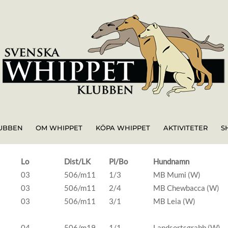
UBBEN
OM WHIPPET
KÖPA WHIPPET
AKTIVITETER
S
Lo
Dist/LK
Pl/Bo
Hundnamn
03
506/m11
1/3
MB Mumi (W)
03
506/m11
2/4
MB Chewbacca (W)
03
506/m11
3/1
MB Leia (W)
04
506/m19
1/1
Landsortsgrabb (W)