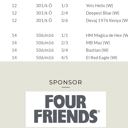
12
301/k Ö
1/3
Ym’s Helix (W)
12
301/k Ö
2/4
Deepest Blue (W)
12
301/k Ö
3/6
Devaj 1976 Kenya (W
14
506/m16
1/1
HM Magica de Hex (
14
506/m16
2/3
MB Maz (W)
14
506/m16
3/4
Baztian (W)
14
506/m16
4/5
El Red Eagle (W)
SPONSOR