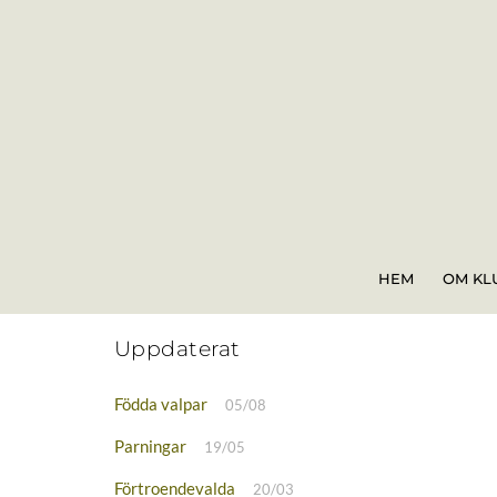
Skip
to
content
HEM
OM KL
Uppdaterat
Födda valpar
05/08
Parningar
19/05
Förtroendevalda
20/03