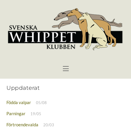
Skip
to
content
Menu
Uppdaterat
Födda valpar
05/08
Parningar
19/05
Förtroendevalda
20/03