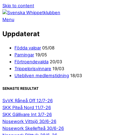
Skip to content
Menu
Uppdaterat
Födda valpar
05/08
Parningar
19/05
Förtroendevalda
20/03
Trippelprisvinnare
19/03
Utebliven medlemstidning
18/03
SENASTE RESULTAT
SvVK Råneå Off 12/7-26
SKK Piteå Nord 11/7-26
SKK Gällivare Int 3/7-26
Nosework Vittsjö 30/6-26
Nosework Skellefteå 30/6-26