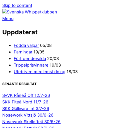
Skip to content
Menu
Uppdaterat
Födda valpar
05/08
Parningar
19/05
Förtroendevalda
20/03
Trippelprisvinnare
19/03
Utebliven medlemstidning
18/03
SENASTE RESULTAT
SvVK Råneå Off 12/7-26
SKK Piteå Nord 11/7-26
SKK Gällivare Int 3/7-26
Nosework Vittsjö 30/6-26
Nosework Skellefteå 30/6-26