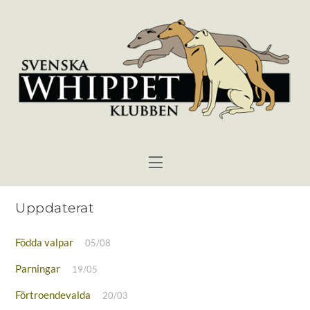
Skip
to
content
Menu
Uppdaterat
Födda valpar
05/08
Parningar
19/05
Förtroendevalda
20/03