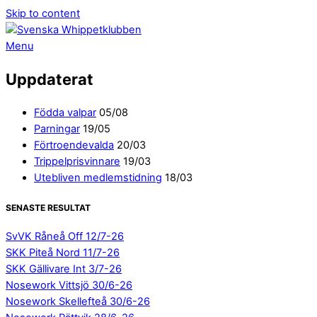
Skip to content
Menu
Uppdaterat
Födda valpar
05/08
Parningar
19/05
Förtroendevalda
20/03
Trippelprisvinnare
19/03
Utebliven medlemstidning
18/03
SENASTE RESULTAT
SvVK Råneå Off 12/7-26
SKK Piteå Nord 11/7-26
SKK Gällivare Int 3/7-26
Nosework Vittsjö 30/6-26
Nosework Skellefteå 30/6-26