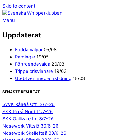
Skip to content
Menu
Uppdaterat
Födda valpar
05/08
Parningar
19/05
Förtroendevalda
20/03
Trippelprisvinnare
19/03
Utebliven medlemstidning
18/03
SENASTE RESULTAT
SvVK Råneå Off 12/7-26
SKK Piteå Nord 11/7-26
SKK Gällivare Int 3/7-26
Nosework Vittsjö 30/6-26
Nosework Skellefteå 30/6-26