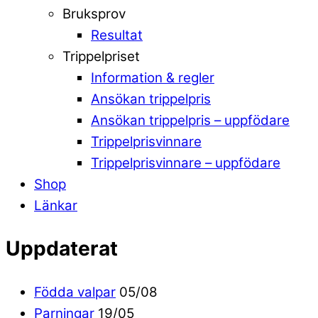
Bruksprov
Resultat
Trippelpriset
Information & regler
Ansökan trippelpris
Ansökan trippelpris – uppfödare
Trippelprisvinnare
Trippelprisvinnare – uppfödare
Shop
Länkar
Uppdaterat
Födda valpar
05/08
Parningar
19/05