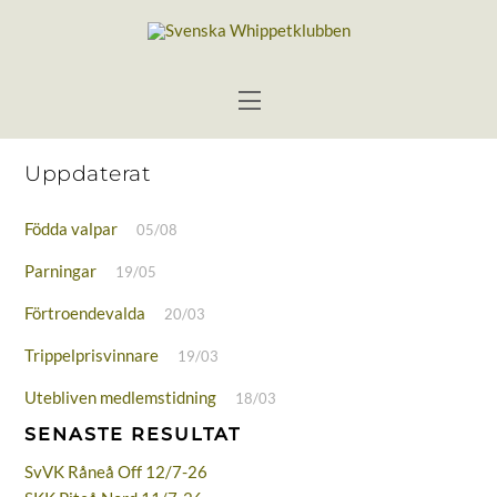
Skip
to
content
Menu
Uppdaterat
Födda valpar
05/08
Parningar
19/05
Förtroendevalda
20/03
Trippelprisvinnare
19/03
Utebliven medlemstidning
18/03
SENASTE RESULTAT
SvVK Råneå Off 12/7-26