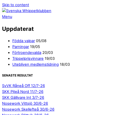
Skip to content
Menu
Uppdaterat
Födda valpar
05/08
Parningar
19/05
Förtroendevalda
20/03
Trippelprisvinnare
19/03
Utebliven medlemstidning
18/03
SENASTE RESULTAT
SvVK Råneå Off 12/7-26
SKK Piteå Nord 11/7-26
SKK Gällivare Int 3/7-26
Nosework Vittsjö 30/6-26
Nosework Skellefteå 30/6-26