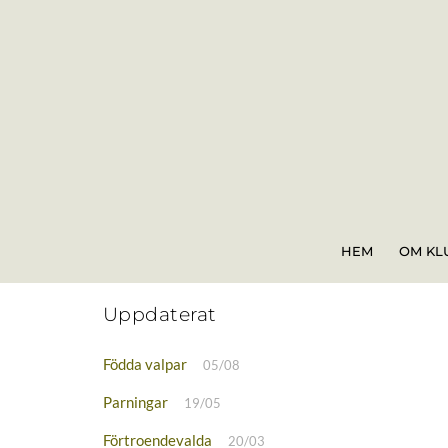
Skip
to
content
HEM
OM KL
Uppdaterat
Födda valpar
05/08
Parningar
19/05
Förtroendevalda
20/03