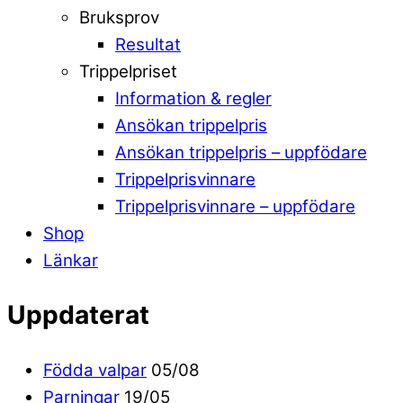
Bruksprov
Resultat
Trippelpriset
Information & regler
Ansökan trippelpris
Ansökan trippelpris – uppfödare
Trippelprisvinnare
Trippelprisvinnare – uppfödare
Shop
Länkar
Uppdaterat
Födda valpar
05/08
Parningar
19/05