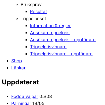
Bruksprov
Resultat
Trippelpriset
Information & regler
Ansökan trippelpris
Ansökan trippelpris – uppfödare
Trippelprisvinnare
Trippelprisvinnare – uppfödare
Shop
Länkar
Uppdaterat
Födda valpar
05/08
Parningar
19/05