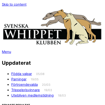
Skip to content
Menu
Uppdaterat
Födda valpar
05/08
Parningar
19/05
Förtroendevalda
20/03
Trippelprisvinnare
19/03
Utebliven medlemstidning
18/03