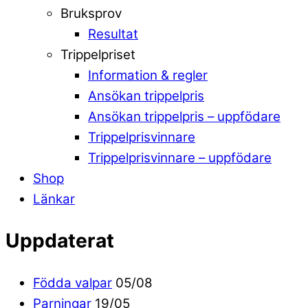
Bruksprov
Resultat
Trippelpriset
Information & regler
Ansökan trippelpris
Ansökan trippelpris – uppfödare
Trippelprisvinnare
Trippelprisvinnare – uppfödare
Shop
Länkar
Uppdaterat
Födda valpar
05/08
Parningar
19/05