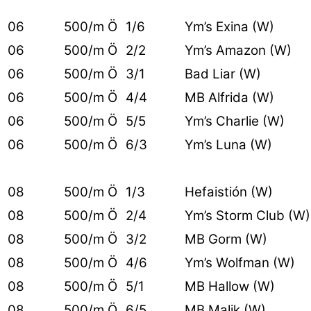
06
500/m Ö
1/6
Ym’s Exina (W)
06
500/m Ö
2/2
Ym’s Amazon (W)
06
500/m Ö
3/1
Bad Liar (W)
06
500/m Ö
4/4
MB Alfrida (W)
06
500/m Ö
5/5
Ym’s Charlie (W)
06
500/m Ö
6/3
Ym’s Luna (W)
08
500/m Ö
1/3
Hefaistión (W)
08
500/m Ö
2/4
Ym’s Storm Club (W
08
500/m Ö
3/2
MB Gorm (W)
08
500/m Ö
4/6
Ym’s Wolfman (W)
08
500/m Ö
5/1
MB Hallow (W)
08
500/m Ö
6/5
MB Malik (W)