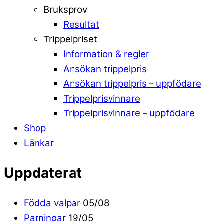
Bruksprov
Resultat
Trippelpriset
Information & regler
Ansökan trippelpris
Ansökan trippelpris – uppfödare
Trippelprisvinnare
Trippelprisvinnare – uppfödare
Shop
Länkar
Uppdaterat
Födda valpar
05/08
Parningar
19/05