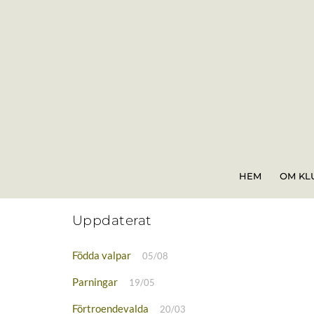
Skip
to
content
HEM
OM KL
Uppdaterat
Födda valpar
05/08
Parningar
19/05
Förtroendevalda
20/03