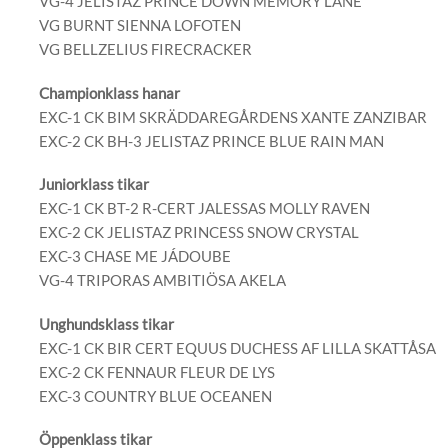
VG-4 JELISTAZ PRINCE DOWN MEMORY LANE
VG BURNT SIENNA LOFOTEN
VG BELLZELIUS FIRECRACKER
Championklass hanar
EXC-1 CK BIM SKRÄDDAREGÅRDENS XANTE ZANZIBAR
EXC-2 CK BH-3 JELISTAZ PRINCE BLUE RAIN MAN
Juniorklass tikar
EXC-1 CK BT-2 R-CERT JALESSAS MOLLY RAVEN
EXC-2 CK JELISTAZ PRINCESS SNOW CRYSTAL
EXC-3 CHASE ME JÁDOUBE
VG-4 TRIPORAS AMBITIÖSA AKELA
Unghundsklass tikar
EXC-1 CK BIR CERT EQUUS DUCHESS AF LILLA SKATTÅSA
EXC-2 CK FENNAUR FLEUR DE LYS
EXC-3 COUNTRY BLUE OCEANEN
Öppenklass tikar