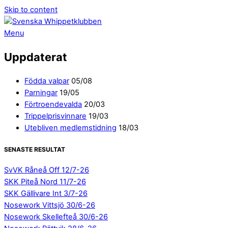
Skip to content
Menu
Uppdaterat
Födda valpar
05/08
Parningar
19/05
Förtroendevalda
20/03
Trippelprisvinnare
19/03
Utebliven medlemstidning
18/03
SENASTE RESULTAT
SvVK Råneå Off 12/7-26
SKK Piteå Nord 11/7-26
SKK Gällivare Int 3/7-26
Nosework Vittsjö 30/6-26
Nosework Skellefteå 30/6-26