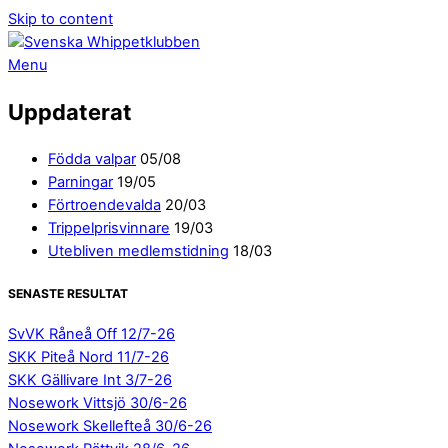
Skip to content
Menu
Uppdaterat
Födda valpar
05/08
Parningar
19/05
Förtroendevalda
20/03
Trippelprisvinnare
19/03
Utebliven medlemstidning
18/03
SENASTE RESULTAT
SvVK Råneå Off 12/7-26
SKK Piteå Nord 11/7-26
SKK Gällivare Int 3/7-26
Nosework Vittsjö 30/6-26
Nosework Skellefteå 30/6-26