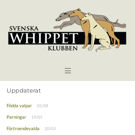
Skip
to
content
Menu
Uppdaterat
Födda valpar
05/08
Parningar
19/05
Förtroendevalda
20/03