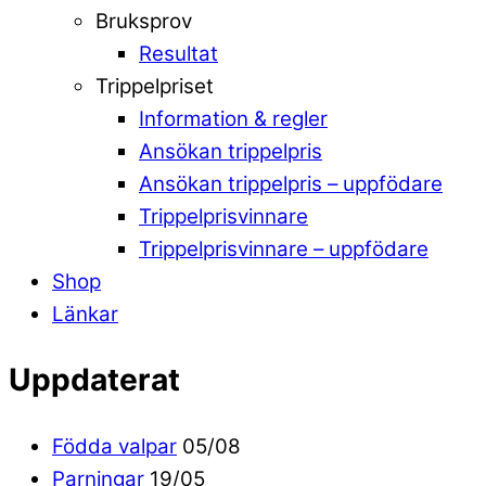
Bruksprov
Resultat
Trippelpriset
Information & regler
Ansökan trippelpris
Ansökan trippelpris – uppfödare
Trippelprisvinnare
Trippelprisvinnare – uppfödare
Shop
Länkar
Uppdaterat
Födda valpar
05/08
Parningar
19/05