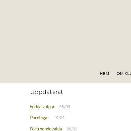
Skip
to
content
HEM
OM KL
Uppdaterat
Födda valpar
05/08
Parningar
19/05
Förtroendevalda
20/03