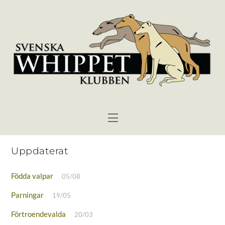
Skip
to
content
Menu
Uppdaterat
Födda valpar
05/08
Parningar
19/05
Förtroendevalda
20/03