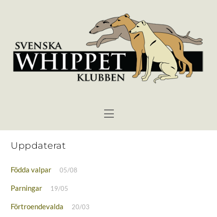
Skip
to
content
Menu
Uppdaterat
Födda valpar
05/08
Parningar
19/05
Förtroendevalda
20/03