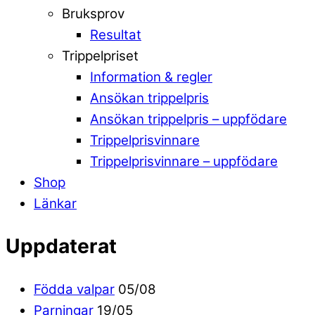
Bruksprov
Resultat
Trippelpriset
Information & regler
Ansökan trippelpris
Ansökan trippelpris – uppfödare
Trippelprisvinnare
Trippelprisvinnare – uppfödare
Shop
Länkar
Uppdaterat
Födda valpar
05/08
Parningar
19/05