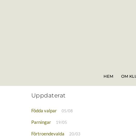
Skip
to
content
HEM
OM KL
Uppdaterat
Födda valpar
05/08
Parningar
19/05
Förtroendevalda
20/03