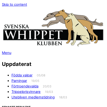
Skip to content
Menu
Uppdaterat
Födda valpar
05/08
Parningar
19/05
Förtroendevalda
20/03
Trippelprisvinnare
19/03
Utebliven medlemstidning
18/03