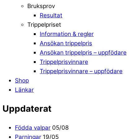
Bruksprov
Resultat
Trippelpriset
Information & regler
Ansökan trippelpris
Ansökan trippelpris – uppfödare
Trippelprisvinnare
Trippelprisvinnare – uppfödare
Shop
Länkar
Uppdaterat
Födda valpar
05/08
Parningar
19/05