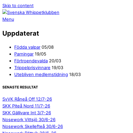
Skip to content
Menu
Uppdaterat
Födda valpar
05/08
Parningar
19/05
Förtroendevalda
20/03
Trippelprisvinnare
19/03
Utebliven medlemstidning
18/03
SENASTE RESULTAT
SvVK Råneå Off 12/7-26
SKK Piteå Nord 11/7-26
SKK Gällivare Int 3/7-26
Nosework Vittsjö 30/6-26
Nosework Skellefteå 30/6-26