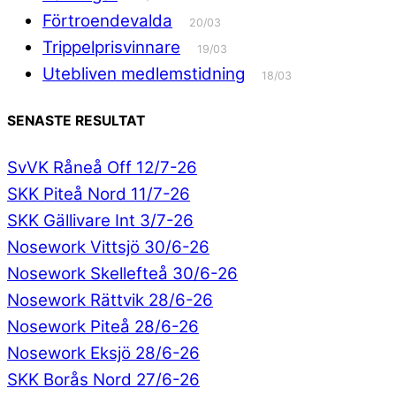
Förtroendevalda
20/03
Trippelprisvinnare
19/03
Utebliven medlemstidning
18/03
SENASTE RESULTAT
SvVK Råneå Off 12/7-26
SKK Piteå Nord 11/7-26
SKK Gällivare Int 3/7-26
Nosework Vittsjö 30/6-26
Nosework Skellefteå 30/6-26
Nosework Rättvik 28/6-26
Nosework Piteå 28/6-26
Nosework Eksjö 28/6-26
SKK Borås Nord 27/6-26