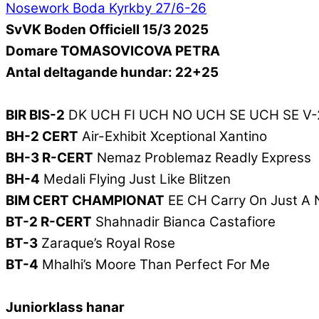
Nosework Boda Kyrkby 27/6-26
SvVK Boden Officiell 15/3 2025
Domare TOMASOVICOVA PETRA
Antal deltagande hundar: 22+25
BIR BIS-2
DK UCH FI UCH NO UCH SE UCH SE V-23
BH-2 CERT
Air-Exhibit Xceptional Xantino
BH-3 R-CERT
Nemaz Problemaz Readly Express
BH-4
Medali Flying Just Like Blitzen
BIM CERT CHAMPIONAT
EE CH Carry On Just A 
BT-2 R-CERT
Shahnadir Bianca Castafiore
BT-3
Zaraque’s Royal Rose
BT-4
Mhalhi’s Moore Than Perfect For Me
Juniorklass hanar