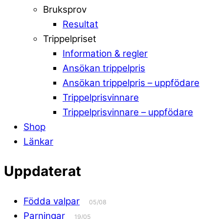
Bruksprov
Resultat
Trippelpriset
Information & regler
Ansökan trippelpris
Ansökan trippelpris – uppfödare
Trippelprisvinnare
Trippelprisvinnare – uppfödare
Shop
Länkar
Uppdaterat
Födda valpar
05/08
Parningar
19/05