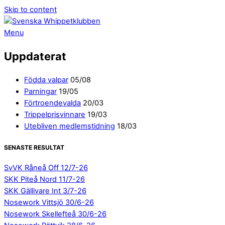
Skip to content
Menu
Uppdaterat
Födda valpar
05/08
Parningar
19/05
Förtroendevalda
20/03
Trippelprisvinnare
19/03
Utebliven medlemstidning
18/03
SENASTE RESULTAT
SvVK Råneå Off 12/7-26
SKK Piteå Nord 11/7-26
SKK Gällivare Int 3/7-26
Nosework Vittsjö 30/6-26
Nosework Skellefteå 30/6-26