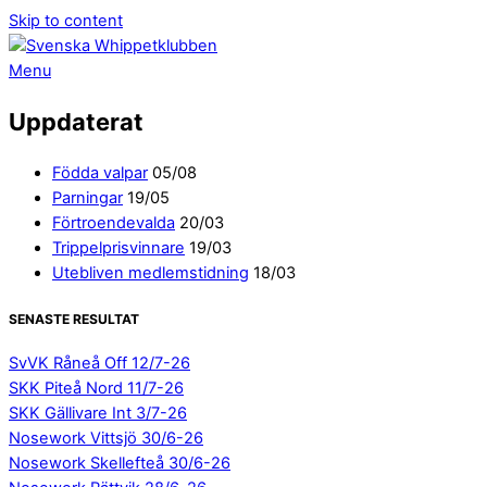
Skip to content
Menu
Uppdaterat
Födda valpar
05/08
Parningar
19/05
Förtroendevalda
20/03
Trippelprisvinnare
19/03
Utebliven medlemstidning
18/03
SENASTE RESULTAT
SvVK Råneå Off 12/7-26
SKK Piteå Nord 11/7-26
SKK Gällivare Int 3/7-26
Nosework Vittsjö 30/6-26
Nosework Skellefteå 30/6-26