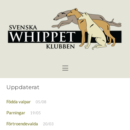
Skip
to
content
Menu
Uppdaterat
Födda valpar
05/08
Parningar
19/05
Förtroendevalda
20/03