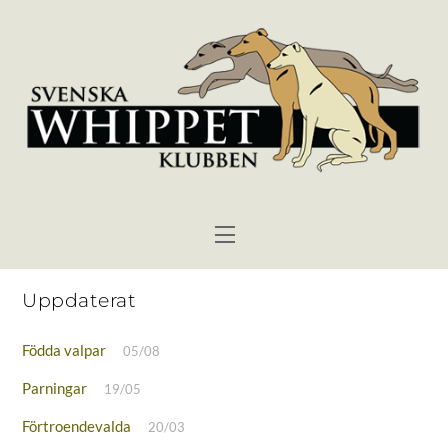
Skip
to
content
Menu
Uppdaterat
Födda valpar
05/08
Parningar
19/05
Förtroendevalda
20/03