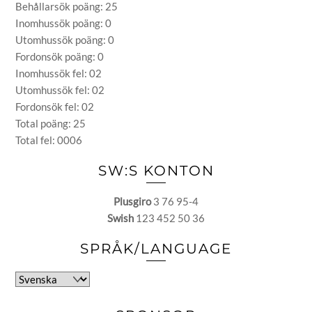
Behållarsök poäng: 25
Inomhussök poäng: 0
Utomhussök poäng: 0
Fordonsök poäng: 0
Inomhussök fel: 02
Utomhussök fel: 02
Fordonsök fel: 02
Total poäng: 25
Total fel: 0006
SW:S KONTON
Plusgiro
3 76 95-4
Swish
123 452 50 36
SPRÅK/LANGUAGE
Välj
ett
språk